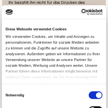
Ihr bezahlt ihn nicht für das Drücken des
Auslösers —
sondern für Erfahrung, Blickwinkel, Technik und
Sicherheit.
Diese Webseite verwendet Cookies
Genauso ist es bei Live-Musik.
Wir verwenden Cookies, um Inhalte und Anzeigen zu
personalisieren, Funktionen für soziale Medien anbieten
Es gibt ein Zitat, das es sehr gut trifft:
zu können und die Zugriffe auf unsere Website zu
analysieren. Außerdem geben wir Informationen zu Ihrer
Verwendung unserer Website an unsere Partner für
„If I do a job in 30 minutes, it’s
soziale Medien, Werbung und Analysen weiter. Unsere
because I spent 10 years
Partner führen diese Informationen möglicherweise mit
learning how to do it in 30
weiteren Daten zusammen, die Sie ihnen bereitgestellt
minutes.“
haben oder die sie im Rahmen Ihrer Nutzung der Dienste
gesammelt haben.
Einwilligungsauswahl
Notwendig
Routine ist kein Zeichen dafür, dass etwas wenig